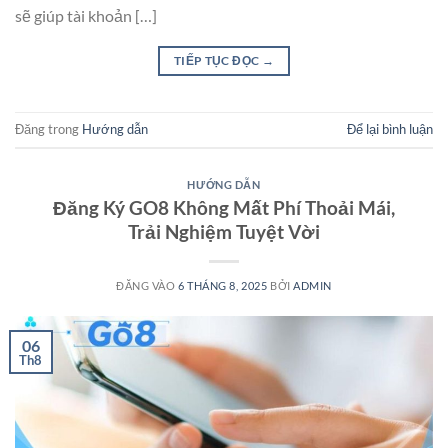
sẽ giúp tài khoản […]
TIẾP TỤC ĐỌC
→
Đăng trong
Hướng dẫn
Để lại bình luận
HƯỚNG DẪN
Đăng Ký GO8 Không Mất Phí Thoải Mái,
Trải Nghiệm Tuyệt Vời
ĐĂNG VÀO
6 THÁNG 8, 2025
BỞI
ADMIN
06
Th8