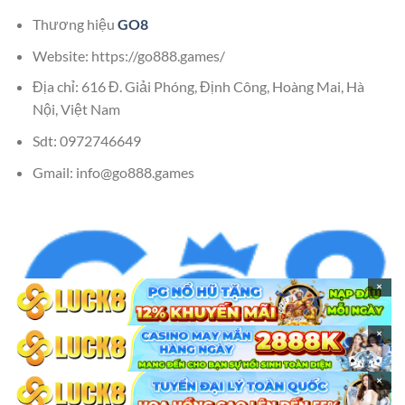
Thương hiệu
GO8
Website: https://go888.games/
Địa chỉ:
616 Đ. Giải Phóng, Định Công, Hoàng Mai, Hà
Nội, Việt Nam
Sdt:
0972746649
Gmail:
info@go888.games
✕
✕
✕