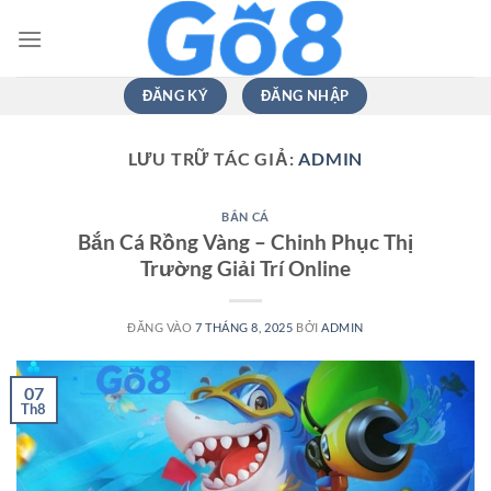
Bỏ
qua
nội
dung
ĐĂNG KÝ
ĐĂNG NHẬP
LƯU TRỮ TÁC GIẢ:
ADMIN
BẮN CÁ
Bắn Cá Rồng Vàng – Chinh Phục Thị
Trường Giải Trí Online
ĐĂNG VÀO
7 THÁNG 8, 2025
BỞI
ADMIN
07
Th8