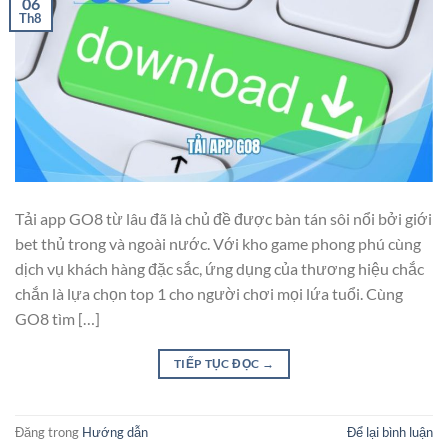
06
Th8
Tải app GO8 từ lâu đã là chủ đề được bàn tán sôi nổi bởi giới
bet thủ trong và ngoài nước. Với kho game phong phú cùng
dịch vụ khách hàng đặc sắc, ứng dụng của thương hiệu chắc
chắn là lựa chọn top 1 cho người chơi mọi lứa tuổi. Cùng
GO8 tìm […]
TIẾP TỤC ĐỌC
→
Đăng trong
Hướng dẫn
Để lại bình luận