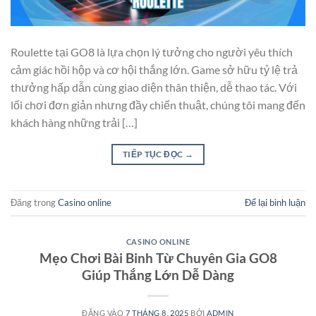
Roulette tại GO8 là lựa chọn lý tưởng cho người yêu thích
cảm giác hồi hộp và cơ hội thắng lớn. Game sở hữu tỷ lệ trả
thưởng hấp dẫn cùng giao diện thân thiện, dễ thao tác. Với
lối chơi đơn giản nhưng đầy chiến thuật, chúng tôi mang đến
khách hàng những trải […]
TIẾP TỤC ĐỌC
→
Đăng trong
Casino online
Để lại bình luận
CASINO ONLINE
Mẹo Chơi Bài Binh Từ Chuyên Gia GO8
Giúp Thắng Lớn Dễ Dàng
ĐĂNG VÀO
7 THÁNG 8, 2025
BỞI
ADMIN