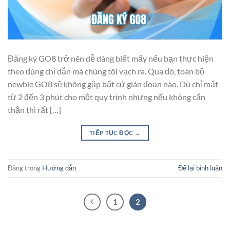
Đăng ký GO8 trở nên dễ dàng biết mấy nếu bạn thực hiện
theo đúng chỉ dẫn mà chúng tôi vạch ra. Qua đó, toàn bộ
newbie GO8 sẽ không gặp bất cứ gián đoạn nào. Dù chỉ mất
từ 2 đến 3 phút cho một quy trình nhưng nếu không cẩn
thận thì rất […]
TIẾP TỤC ĐỌC
→
Đăng trong
Hướng dẫn
Để lại bình luận
1
2